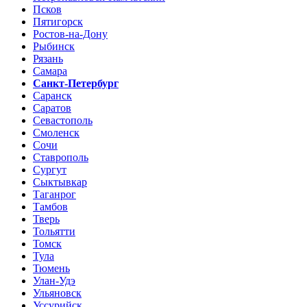
Псков
Пятигорск
Ростов-на-Дону
Рыбинск
Рязань
Самара
Санкт-Петербург
Саранск
Саратов
Севастополь
Смоленск
Сочи
Ставрополь
Сургут
Сыктывкар
Таганрог
Тамбов
Тверь
Тольятти
Томск
Тула
Тюмень
Улан-Удэ
Ульяновск
Уссурийск