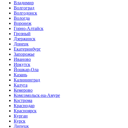
Владимир
Волгоград
Волгодонск
Вологда
Воронеж
Горно-Алтайск
Грозный
Дзержинск
Донецк
Екатеринбург
Запорожье
Иваново
Иркутск
Йошкар-Ола
Казань
Калининград
Калуга
Кемерово
Комсомольск-на-Амуре
Кострома
Краснодар
Красноярск
Курган
Курск
Липецк