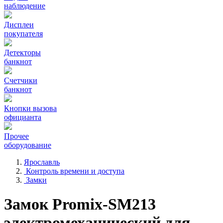
наблюдение
Дисплеи
покупателя
Детекторы
банкнот
Счетчики
банкнот
Кнопки вызова
официанта
Прочее
оборудование
Ярославль
Контроль времени и доступа
Замки
Замок Promix-SM213
электромеханический для