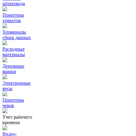
штрихкода
Принтеры
этикеток
Терминалы
сбора данных
Расходные
материалы
Денежные
ящики
Электронные
весы
Принтеры
чеков
Учет рабочего
времени
Видео‑