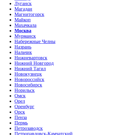
Луганск
Магадан
Магнитогорск
Майкоп
Махачкала
Москва
Мурманск
Набережные Челны
Назрань
Нальчик
Нижневартовск
Нижний Новгород
Нижний Тагил
Новокузнецк
Новороссийск
Новосибирск
Норильск
Омск
Орел
Оренбург
Орск
Пенза
Пермь
Петрозаводск
Петропавловск-Камчатский