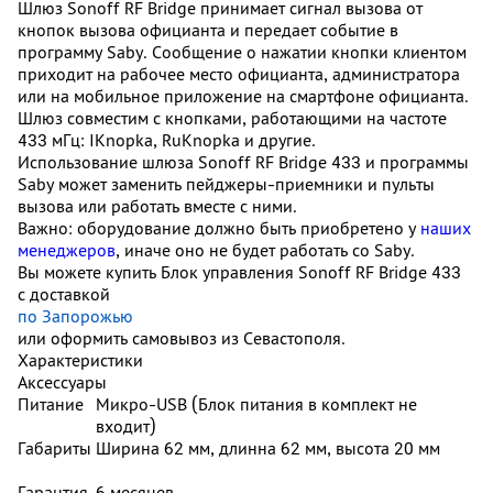
Шлюз Sonoff RF Bridge принимает сигнал вызова от
кнопок вызова официанта и передает событие в
программу Saby. Сообщение о нажатии кнопки клиентом
приходит на рабочее место официанта, администратора
или на мобильное приложение на смартфоне официанта.
Шлюз совместим с кнопками, работающими на частоте
433 мГц: IKnopka, RuKnopka и другие.
Использование шлюза Sonoff RF Bridge 433 и программы
Saby может заменить пейджеры-приемники и пульты
вызова или работать вместе с ними.
Важно:
оборудование должно быть приобретено у
наших
менеджеров
, иначе оно не будет работать со Saby.
Вы можете купить Блок управления Sonoff RF Bridge 433
с доставкой
по Запорожью
или оформить самовывоз из Севастополя.
Характеристики
Аксессуары
Питание
Микро-USB (Блок питания в комплект не
входит)
Габариты
Ширина 62 мм, длинна 62 мм, высота 20 мм
Гарантия
6 месяцев