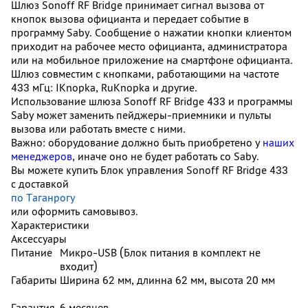
Шлюз Sonoff RF Bridge принимает сигнал вызова от
кнопок вызова официанта и передает событие в
программу Saby. Сообщение о нажатии кнопки клиентом
приходит на рабочее место официанта, администратора
или на мобильное приложение на смартфоне официанта.
Шлюз совместим с кнопками, работающими на частоте
433 мГц: IKnopka, RuKnopka и другие.
Использование шлюза Sonoff RF Bridge 433 и программы
Saby может заменить пейджеры-приемники и пульты
вызова или работать вместе с ними.
Важно:
оборудование должно быть приобретено у
наших
менеджеров
, иначе оно не будет работать со Saby.
Вы можете купить Блок управления Sonoff RF Bridge 433
с доставкой
по Таганрогу
или оформить самовывоз.
Характеристики
Аксессуары
Питание
Микро-USB (Блок питания в комплект не
входит)
Габариты
Ширина 62 мм, длинна 62 мм, высота 20 мм
Гарантия
6 месяцев