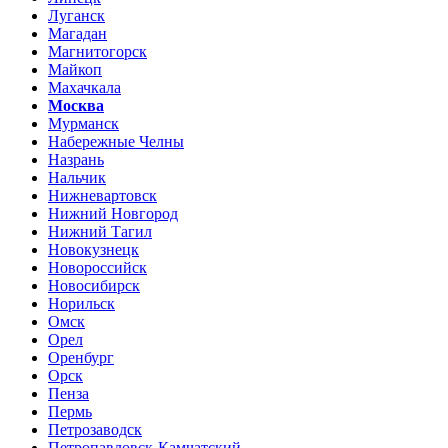
Луганск
Магадан
Магнитогорск
Майкоп
Махачкала
Москва
Мурманск
Набережные Челны
Назрань
Нальчик
Нижневартовск
Нижний Новгород
Нижний Тагил
Новокузнецк
Новороссийск
Новосибирск
Норильск
Омск
Орел
Оренбург
Орск
Пенза
Пермь
Петрозаводск
Петропавловск-Камчатский