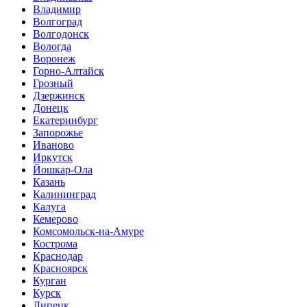
Владимир
Волгоград
Волгодонск
Вологда
Воронеж
Горно-Алтайск
Грозный
Дзержинск
Донецк
Екатеринбург
Запорожье
Иваново
Иркутск
Йошкар-Ола
Казань
Калининград
Калуга
Кемерово
Комсомольск-на-Амуре
Кострома
Краснодар
Красноярск
Курган
Курск
Липецк