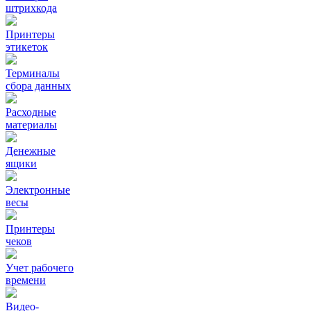
штрихкода
Принтеры
этикеток
Терминалы
сбора данных
Расходные
материалы
Денежные
ящики
Электронные
весы
Принтеры
чеков
Учет рабочего
времени
Видео‑