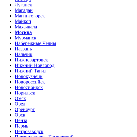
Луганск
Магадан
Магнитогорск
Майкоп
Махачкала
Москва
Мурманск
Набережные Челны
Назрань
Нальчик
Нижневартовск
Нижний Новгород
Нижний Тагил
Новокузнецк
Новороссийск
Новосибирск
Норильск
Омск
Орел
Оренбург
Орск
Пенза
Пермь
Петрозаводск
Петропавловск-Камчатский