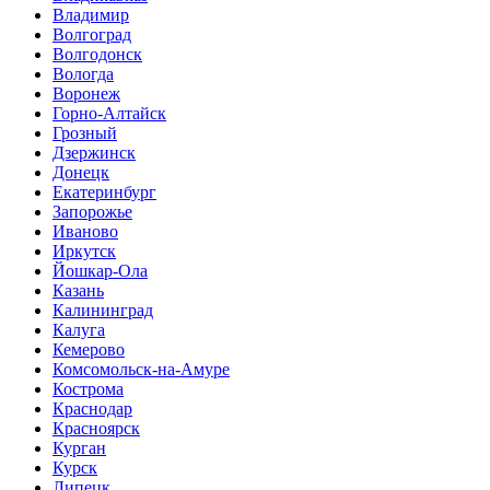
Владимир
Волгоград
Волгодонск
Вологда
Воронеж
Горно-Алтайск
Грозный
Дзержинск
Донецк
Екатеринбург
Запорожье
Иваново
Иркутск
Йошкар-Ола
Казань
Калининград
Калуга
Кемерово
Комсомольск-на-Амуре
Кострома
Краснодар
Красноярск
Курган
Курск
Липецк