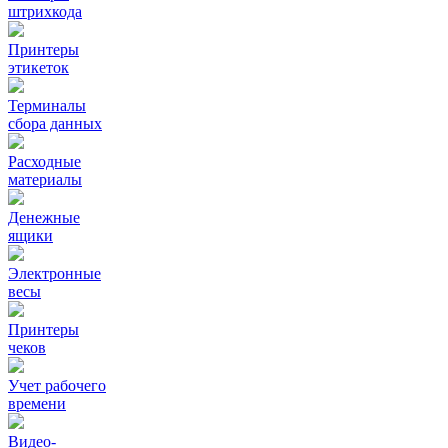
штрихкода
Принтеры
этикеток
Терминалы
сбора данных
Расходные
материалы
Денежные
ящики
Электронные
весы
Принтеры
чеков
Учет рабочего
времени
Видео‑