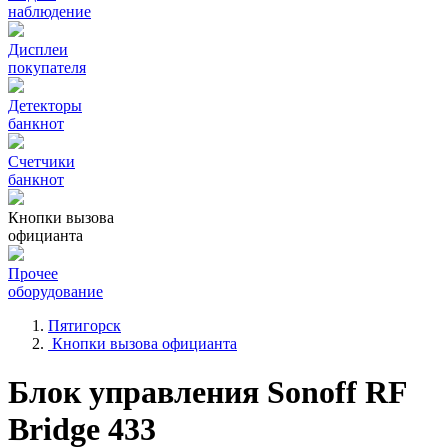
наблюдение
Дисплеи
покупателя
Детекторы
банкнот
Счетчики
банкнот
Кнопки вызова
официанта
Прочее
оборудование
Пятигорск
Кнопки вызова официанта
Блок управления Sonoff RF
Bridge 433