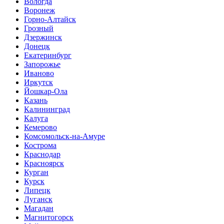
Вологда
Воронеж
Горно-Алтайск
Грозный
Дзержинск
Донецк
Екатеринбург
Запорожье
Иваново
Иркутск
Йошкар-Ола
Казань
Калининград
Калуга
Кемерово
Комсомольск-на-Амуре
Кострома
Краснодар
Красноярск
Курган
Курск
Липецк
Луганск
Магадан
Магнитогорск