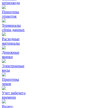
штрихкода
Принтеры
этикеток
Терминалы
сбора данных
Расходные
материалы
Денежные
ящики
Электронные
весы
Принтеры
чеков
Учет рабочего
времени
Видео‑