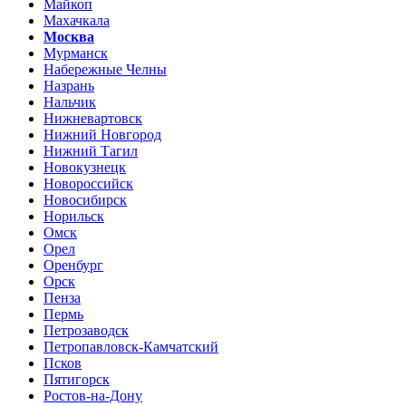
Майкоп
Махачкала
Москва
Мурманск
Набережные Челны
Назрань
Нальчик
Нижневартовск
Нижний Новгород
Нижний Тагил
Новокузнецк
Новороссийск
Новосибирск
Норильск
Омск
Орел
Оренбург
Орск
Пенза
Пермь
Петрозаводск
Петропавловск-Камчатский
Псков
Пятигорск
Ростов-на-Дону