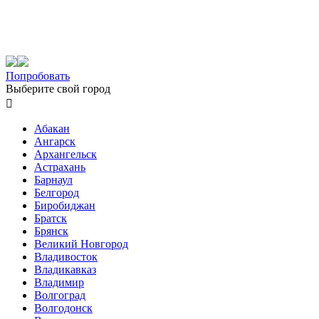
Попробовать
Выберите свой город

Абакан
Ангарск
Архангельск
Астрахань
Барнаул
Белгород
Биробиджан
Братск
Брянск
Великий Новгород
Владивосток
Владикавказ
Владимир
Волгоград
Волгодонск