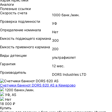
Характеристики
Аналоги
Полезные ссылки
Скорость счета
1000 банк./мин.
Проверка подлинности
УФ
Определение номинала
Нет
Емкость подающего кармана
300
Емкость приемного кармана
200
Виды детекции
ультрафиолет
Гарантия
12 мес.
Производитель
DORS Industries LTD
Счетчики банкнот DORS 620 АS
в Кемерово
1200 банкн./мин.
УФ, AS
Нет
18 000 ₽
Купить