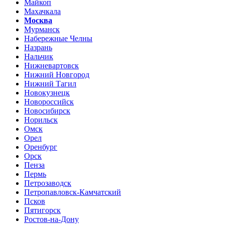
Майкоп
Махачкала
Москва
Мурманск
Набережные Челны
Назрань
Нальчик
Нижневартовск
Нижний Новгород
Нижний Тагил
Новокузнецк
Новороссийск
Новосибирск
Норильск
Омск
Орел
Оренбург
Орск
Пенза
Пермь
Петрозаводск
Петропавловск-Камчатский
Псков
Пятигорск
Ростов-на-Дону