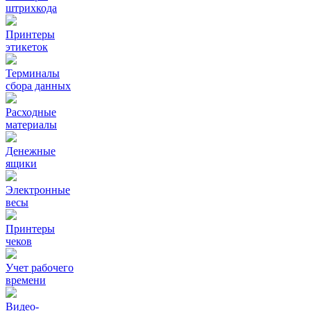
штрихкода
Принтеры
этикеток
Терминалы
сбора данных
Расходные
материалы
Денежные
ящики
Электронные
весы
Принтеры
чеков
Учет рабочего
времени
Видео‑