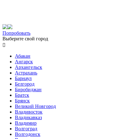
Попробовать
Выберите свой город

Абакан
Ангарск
Архангельск
Астрахань
Барнаул
Белгород
Биробиджан
Братск
Брянск
Великий Новгород
Владивосток
Владикавказ
Владимир
Волгоград
Волгодонск