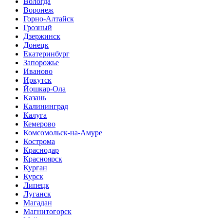
Вологда
Воронеж
Горно-Алтайск
Грозный
Дзержинск
Донецк
Екатеринбург
Запорожье
Иваново
Иркутск
Йошкар-Ола
Казань
Калининград
Калуга
Кемерово
Комсомольск-на-Амуре
Кострома
Краснодар
Красноярск
Курган
Курск
Липецк
Луганск
Магадан
Магнитогорск