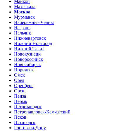
Майкоп
Махачкала
Москва
Мурманск
Набережные Челны
Назрань
Нальчик
Нижневартовск
Нижний Новгород
Нижний Тагил
Новокузнецк
Новороссийск
Новосибирск
Норильск
Омск
Орел
Оренбург
Орск
Пенза
Пермь
Петрозаводск
Петропавловск-Камчатский
Псков
Пятигорск
Ростов-на-Дону