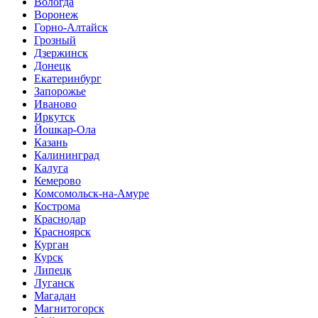
Вологда
Воронеж
Горно-Алтайск
Грозный
Дзержинск
Донецк
Екатеринбург
Запорожье
Иваново
Иркутск
Йошкар-Ола
Казань
Калининград
Калуга
Кемерово
Комсомольск-на-Амуре
Кострома
Краснодар
Красноярск
Курган
Курск
Липецк
Луганск
Магадан
Магнитогорск