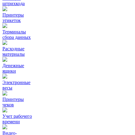
штрихкода
Принтеры
этикеток
Терминалы
сбора данных
Расходные
материалы
Денежные
ящики
Электронные
весы
Принтеры
чеков
Учет рабочего
времени
Видео‑