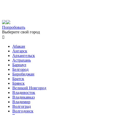
Попробовать
Выберите свой город

Абакан
Ангарск
Архангельск
Астрахань
Барнаул
Белгород
Биробиджан
Братск
Брянск
Великий Новгород
Владивосток
Владикавказ
Владимир
Волгоград
Волгодонск