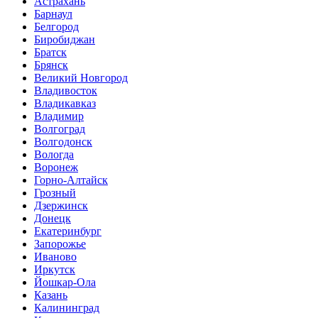
Астрахань
Барнаул
Белгород
Биробиджан
Братск
Брянск
Великий Новгород
Владивосток
Владикавказ
Владимир
Волгоград
Волгодонск
Вологда
Воронеж
Горно-Алтайск
Грозный
Дзержинск
Донецк
Екатеринбург
Запорожье
Иваново
Иркутск
Йошкар-Ола
Казань
Калининград