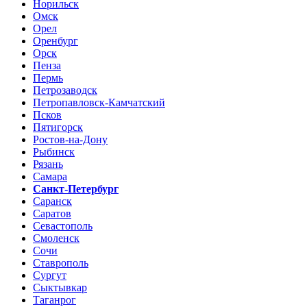
Норильск
Омск
Орел
Оренбург
Орск
Пенза
Пермь
Петрозаводск
Петропавловск-Камчатский
Псков
Пятигорск
Ростов-на-Дону
Рыбинск
Рязань
Самара
Санкт-Петербург
Саранск
Саратов
Севастополь
Смоленск
Сочи
Ставрополь
Сургут
Сыктывкар
Таганрог