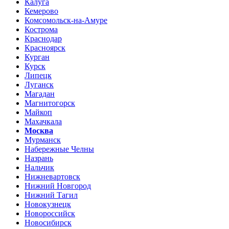
Калуга
Кемерово
Комсомольск-на-Амуре
Кострома
Краснодар
Красноярск
Курган
Курск
Липецк
Луганск
Магадан
Магнитогорск
Майкоп
Махачкала
Москва
Мурманск
Набережные Челны
Назрань
Нальчик
Нижневартовск
Нижний Новгород
Нижний Тагил
Новокузнецк
Новороссийск
Новосибирск