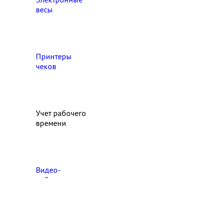
весы
Принтеры
чеков
Учет рабочего
времени
Видео‑
наблюдение
Выберите свой город

Абакан
Ангарск