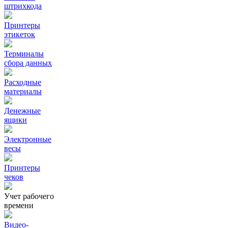
штрихкода
Принтеры
этикеток
Терминалы
сбора данных
Расходные
материалы
Денежные
ящики
Электронные
весы
Принтеры
чеков
Учет рабочего
времени
Видео‑