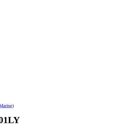
Marine)
201LY