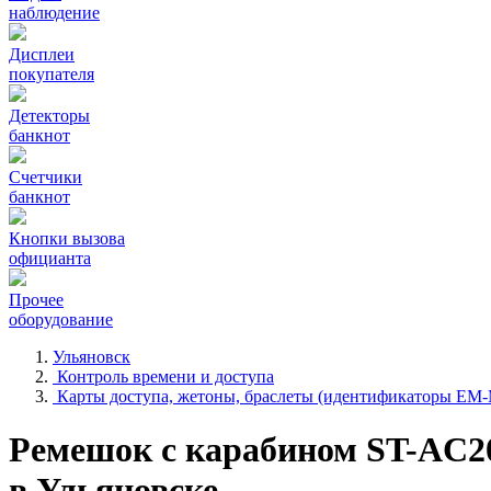
наблюдение
Дисплеи
покупателя
Детекторы
банкнот
Счетчики
банкнот
Кнопки вызова
официанта
Прочее
оборудование
Ульяновск
Контроль времени и доступа
Карты доступа, жетоны, браслеты (идентификаторы EM-
Ремешок с карабином ST-AC
в Ульяновске