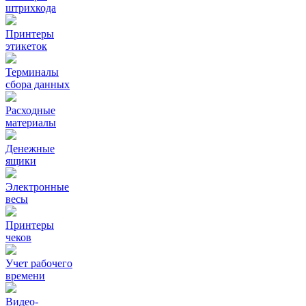
штрихкода
Принтеры
этикеток
Терминалы
сбора данных
Расходные
материалы
Денежные
ящики
Электронные
весы
Принтеры
чеков
Учет рабочего
времени
Видео‑