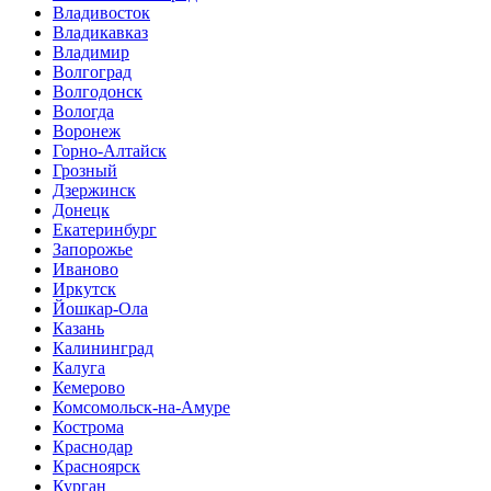
Владивосток
Владикавказ
Владимир
Волгоград
Волгодонск
Вологда
Воронеж
Горно-Алтайск
Грозный
Дзержинск
Донецк
Екатеринбург
Запорожье
Иваново
Иркутск
Йошкар-Ола
Казань
Калининград
Калуга
Кемерово
Комсомольск-на-Амуре
Кострома
Краснодар
Красноярск
Курган