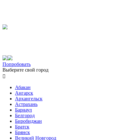
Попробовать
Выберите свой город

Абакан
Ангарск
Архангельск
Астрахань
Барнаул
Белгород
Биробиджан
Братск
Брянск
Великий Новгород