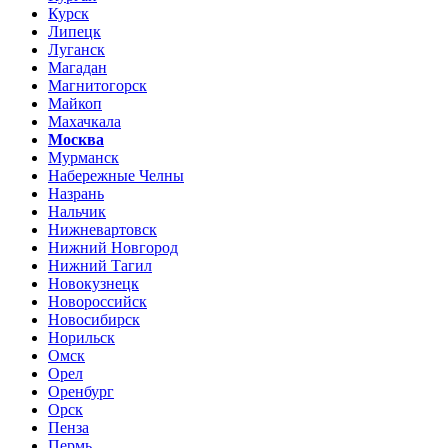
Курск
Липецк
Луганск
Магадан
Магнитогорск
Майкоп
Махачкала
Москва
Мурманск
Набережные Челны
Назрань
Нальчик
Нижневартовск
Нижний Новгород
Нижний Тагил
Новокузнецк
Новороссийск
Новосибирск
Норильск
Омск
Орел
Оренбург
Орск
Пенза
Пермь