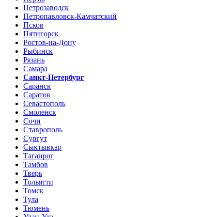
Петрозаводск
Петропавловск-Камчатский
Псков
Пятигорск
Ростов-на-Дону
Рыбинск
Рязань
Самара
Санкт-Петербург
Саранск
Саратов
Севастополь
Смоленск
Сочи
Ставрополь
Сургут
Сыктывкар
Таганрог
Тамбов
Тверь
Тольятти
Томск
Тула
Тюмень
Улан-Удэ