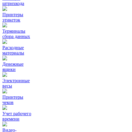
штрихкода
Принтеры
этикеток
Терминалы
сбора данных
Расходные
материалы
Денежные
ящики
Электронные
весы
Принтеры
чеков
Учет рабочего
времени
Видео‑