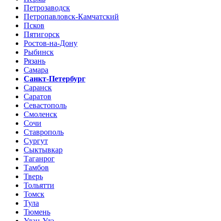
Петрозаводск
Петропавловск-Камчатский
Псков
Пятигорск
Ростов-на-Дону
Рыбинск
Рязань
Самара
Санкт-Петербург
Саранск
Саратов
Севастополь
Смоленск
Сочи
Ставрополь
Сургут
Сыктывкар
Таганрог
Тамбов
Тверь
Тольятти
Томск
Тула
Тюмень
Улан-Удэ