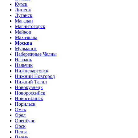
Курск
Липецк
Луганск
Магадан
Магнитогорск
Майкоп
Махачкала
Москва
Мурманск
Набережные Челны
Назрань
Нальчик
Нижневартовск
Нижний Новгород
Нижний Тагил
Новокузнецк
Новороссийск
Новосибирск
Норильск
Омск
Орел
Оренбург
Орск
Пенза
Пермь