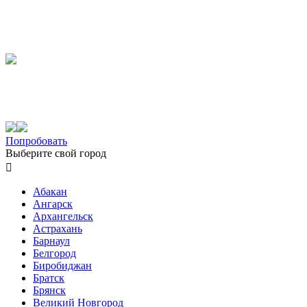
Попробовать
Выберите свой город

Абакан
Ангарск
Архангельск
Астрахань
Барнаул
Белгород
Биробиджан
Братск
Брянск
Великий Новгород