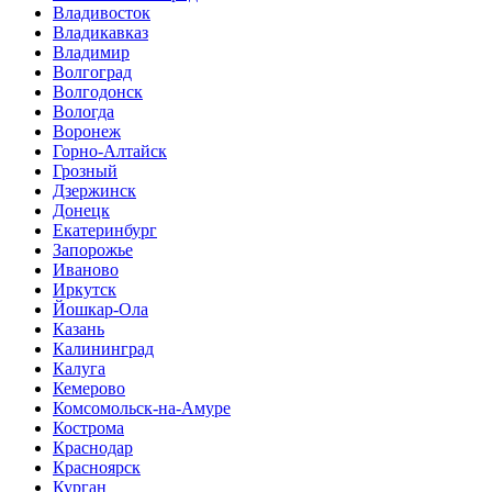
Владивосток
Владикавказ
Владимир
Волгоград
Волгодонск
Вологда
Воронеж
Горно-Алтайск
Грозный
Дзержинск
Донецк
Екатеринбург
Запорожье
Иваново
Иркутск
Йошкар-Ола
Казань
Калининград
Калуга
Кемерово
Комсомольск-на-Амуре
Кострома
Краснодар
Красноярск
Курган