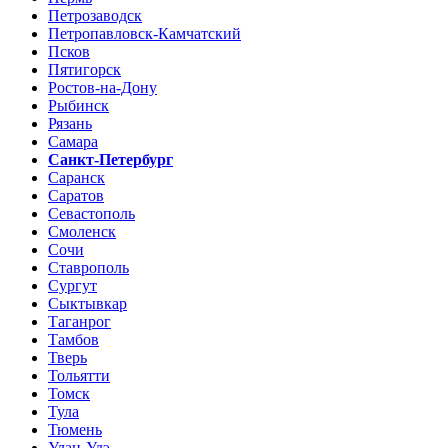
Петрозаводск
Петропавловск-Камчатский
Псков
Пятигорск
Ростов-на-Дону
Рыбинск
Рязань
Самара
Санкт-Петербург
Саранск
Саратов
Севастополь
Смоленск
Сочи
Ставрополь
Сургут
Сыктывкар
Таганрог
Тамбов
Тверь
Тольятти
Томск
Тула
Тюмень
Улан-Удэ