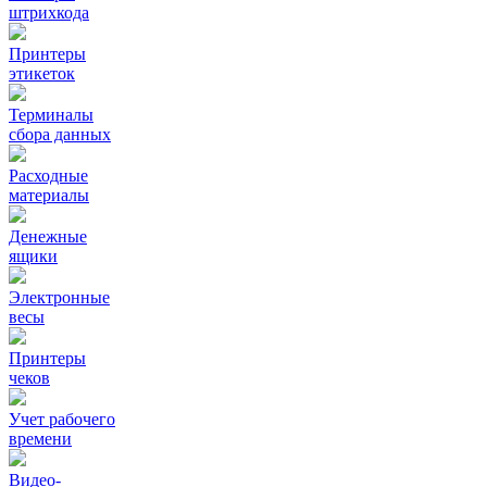
штрихкода
Принтеры
этикеток
Терминалы
сбора данных
Расходные
материалы
Денежные
ящики
Электронные
весы
Принтеры
чеков
Учет рабочего
времени
Видео‑