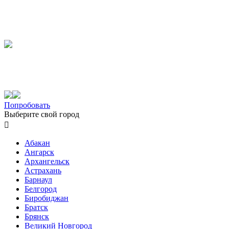
Попробовать
Выберите свой город

Абакан
Ангарск
Архангельск
Астрахань
Барнаул
Белгород
Биробиджан
Братск
Брянск
Великий Новгород