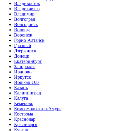
Владивосток
Владикавказ
Владимир
Волгоград
Волгодонск
Вологда
Воронеж
Горно-Алтайск
Грозный
Дзержинск
Донецк
Екатеринбург
Запорожье
Иваново
Иркутск
Йошкар-Ола
Казань
Калининград
Калуга
Кемерово
Комсомольск-на-Амуре
Кострома
Краснодар
Красноярск
Курган