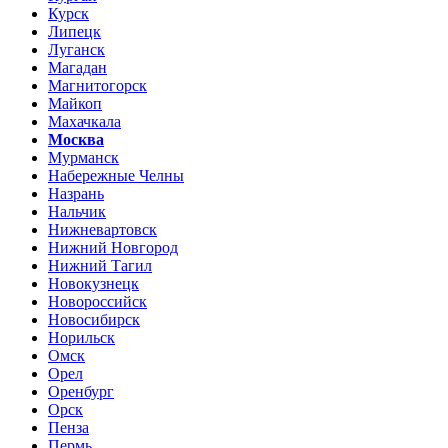
Курск
Липецк
Луганск
Магадан
Магнитогорск
Майкоп
Махачкала
Москва
Мурманск
Набережные Челны
Назрань
Нальчик
Нижневартовск
Нижний Новгород
Нижний Тагил
Новокузнецк
Новороссийск
Новосибирск
Норильск
Омск
Орел
Оренбург
Орск
Пенза
Пермь