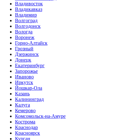
Владивосток
Владикавказ
Владимир
Волгоград
Волгодонск
Вологда
Воронеж
Горно-Алтайск
Грозный
Дзержинск
Донецк
Екатеринбург
Запорожье
Иваново
Иркутск
Йошкар-Ола
Казань
Калининград
Калуга
Кемерово
Комсомольск-на-Амуре
Кострома
Краснодар
Красноярск
Курган