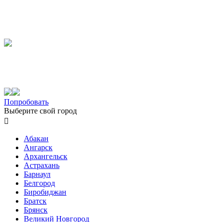
Попробовать
Выберите свой город

Абакан
Ангарск
Архангельск
Астрахань
Барнаул
Белгород
Биробиджан
Братск
Брянск
Великий Новгород