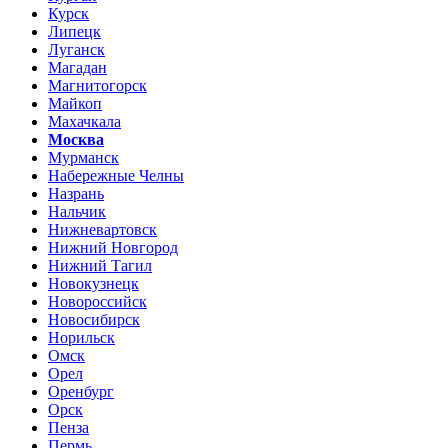
Курск
Липецк
Луганск
Магадан
Магнитогорск
Майкоп
Махачкала
Москва
Мурманск
Набережные Челны
Назрань
Нальчик
Нижневартовск
Нижний Новгород
Нижний Тагил
Новокузнецк
Новороссийск
Новосибирск
Норильск
Омск
Орел
Оренбург
Орск
Пенза
Пермь