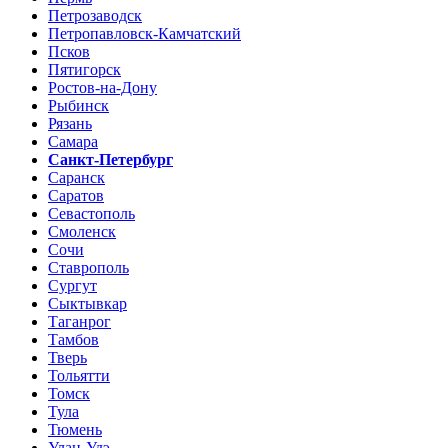
Петрозаводск
Петропавловск-Камчатский
Псков
Пятигорск
Ростов-на-Дону
Рыбинск
Рязань
Самара
Санкт-Петербург
Саранск
Саратов
Севастополь
Смоленск
Сочи
Ставрополь
Сургут
Сыктывкар
Таганрог
Тамбов
Тверь
Тольятти
Томск
Тула
Тюмень
Улан-Удэ