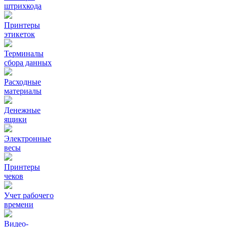
штрихкода
Принтеры
этикеток
Терминалы
сбора данных
Расходные
материалы
Денежные
ящики
Электронные
весы
Принтеры
чеков
Учет рабочего
времени
Видео‑