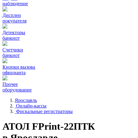
наблюдение
Дисплеи
покупателя
Детекторы
банкнот
Счетчики
банкнот
Кнопки вызова
официанта
Прочее
оборудование
Ярославль
Онлайн-кассы
Фискальные регистраторы
АТОЛ FPrint-22ПТК
в Ярославле