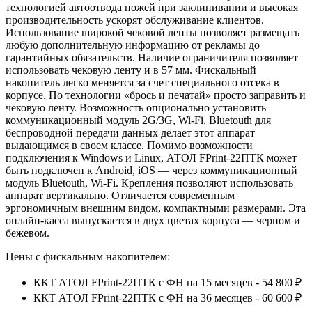
технологией автоотвода ножей при заклинивании и высокая
производительность ускорят обслуживание клиентов.
Использование широкой чековой ленты позволяет размещать
любую дополнительную информацию от рекламы до
гарантийных обязательств. Наличие ограничителя позволяет
использовать чековую ленту и в 57 мм. Фискальный
накопитель легко меняется за счет специального отсека в
корпусе. По технологии «брось и печатай» просто заправить и
чековую ленту. Возможность опционально установить
коммуникационный модуль 2G/3G, Wi-Fi, Bluetouth для
беспроводной передачи данных делает этот аппарат
выдающимся в своем классе. Помимо возможности
подключения к Windows и Linux, АТОЛ FPrint-22ПТК может
быть подключен к Android, iOS — через коммуникационный
модуль Bluetouth, Wi-Fi. Крепления позволяют использовать
аппарат вертикально. Отличается современным
эргономичным внешним видом, компактными размерами. Эта
онлайн-касса выпускается в двух цветах корпуса — черном и
бежевом.
Цены с фискальным накопителем:
ККТ АТОЛ FPrint-22ПТК с ФН на 15 месяцев - 54 800 ₽
ККТ АТОЛ FPrint-22ПТК с ФН на 36 месяцев - 60 600 ₽