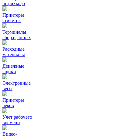
штрихкода
Принтеры
этикеток
Терминалы
сбора данных
Расходные
материалы
Денежные
ящики
Электронные
весы
Принтеры
чеков
Учет рабочего
времени
Видео‑