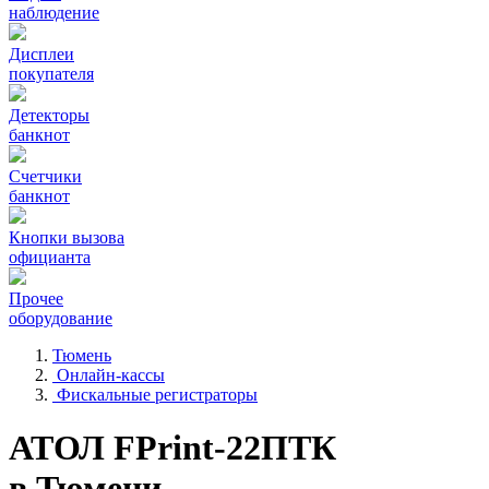
наблюдение
Дисплеи
покупателя
Детекторы
банкнот
Счетчики
банкнот
Кнопки вызова
официанта
Прочее
оборудование
Тюмень
Онлайн-кассы
Фискальные регистраторы
АТОЛ FPrint-22ПТК
в Тюмени