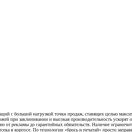
аций с большой нагрузкой точки продаж, ставящих целью макс
ножей при заклинивании и высокая производительность ускорят
от рекламы до гарантийных обязательств. Наличие ограничител
тсека в корпусе. По технологии «брось и печатай» просто запра