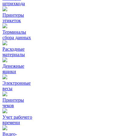
штрихкода
Принтеры
этикеток
Терминалы
сбора данных
Расходные
материалы
Денежные
ящики
Электронные
весы
Принтеры
чеков
Учет рабочего
времени
Видео‑