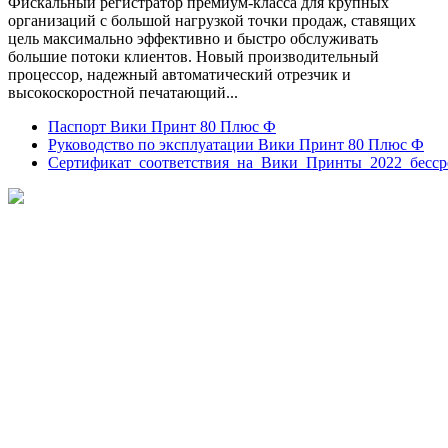
Фискальный регистратор премиум-класса для крупных
организаций с большой нагрузкой точки продаж, ставящих
цель максимально эффективно и быстро обслуживать
большие потоки клиентов. Новый производительный
процессор, надежный автоматический отрезчик и
высокоскоростной печатающий...
Паспорт Вики Принт 80 Плюс Ф
Руководство по эксплуатации Вики Принт 80 Плюс Ф
Сертификат_соответствия_на_Вики_Принты_2022_бесс