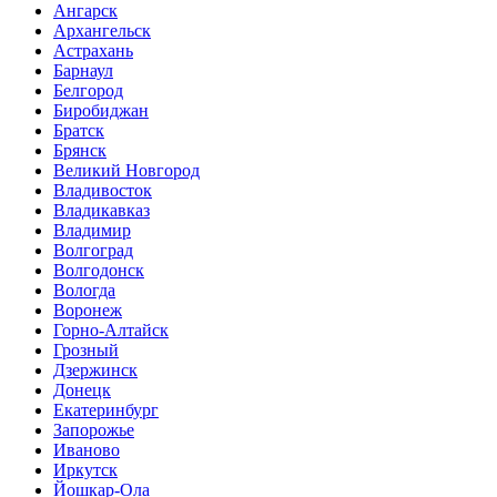
Ангарск
Архангельск
Астрахань
Барнаул
Белгород
Биробиджан
Братск
Брянск
Великий Новгород
Владивосток
Владикавказ
Владимир
Волгоград
Волгодонск
Вологда
Воронеж
Горно-Алтайск
Грозный
Дзержинск
Донецк
Екатеринбург
Запорожье
Иваново
Иркутск
Йошкар-Ола