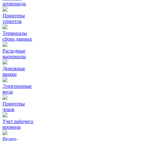
штрихкода
Принтеры
этикеток
Терминалы
сбора данных
Расходные
материалы
Денежные
ящики
Электронные
весы
Принтеры
чеков
Учет рабочего
времени
Видео‑