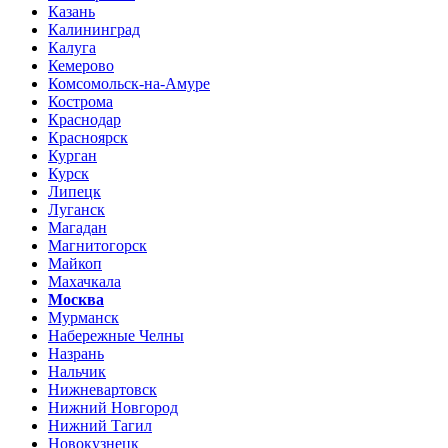
Казань
Калининград
Калуга
Кемерово
Комсомольск-на-Амуре
Кострома
Краснодар
Красноярск
Курган
Курск
Липецк
Луганск
Магадан
Магнитогорск
Майкоп
Махачкала
Москва
Мурманск
Набережные Челны
Назрань
Нальчик
Нижневартовск
Нижний Новгород
Нижний Тагил
Новокузнецк