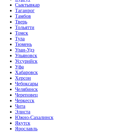
Сыктывкар
Таганрог
Тамбов
Тверь
Тольятти
Томск
Тула
Тюмень
Улан-Удэ
Ульяновск
Уссурийск
Уфа
Хабаровск
Херсон
Чебоксары
Челябинск
Череповец
Черкесск
Чита
Элиста
Южно-Сахалинск
Якутск
Ярославль