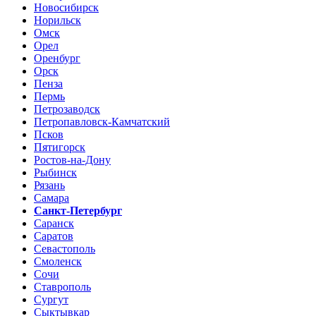
Новосибирск
Норильск
Омск
Орел
Оренбург
Орск
Пенза
Пермь
Петрозаводск
Петропавловск-Камчатский
Псков
Пятигорск
Ростов-на-Дону
Рыбинск
Рязань
Самара
Санкт-Петербург
Саранск
Саратов
Севастополь
Смоленск
Сочи
Ставрополь
Сургут
Сыктывкар