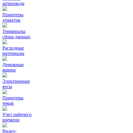
штрихкода
Принтеры
этикеток
Терминалы
сбора данных
Расходные
материалы
Денежные
ящики
Электронные
весы
Принтеры
чеков
Учет рабочего
времени
Видео‑