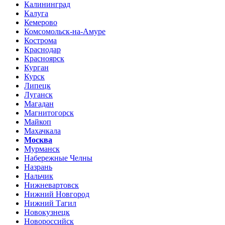
Калининград
Калуга
Кемерово
Комсомольск-на-Амуре
Кострома
Краснодар
Красноярск
Курган
Курск
Липецк
Луганск
Магадан
Магнитогорск
Майкоп
Махачкала
Москва
Мурманск
Набережные Челны
Назрань
Нальчик
Нижневартовск
Нижний Новгород
Нижний Тагил
Новокузнецк
Новороссийск