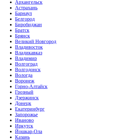
Архангельск
Астрахань
Барнаул
Белгород
Биробиджан
Братск
Брянск
Великий Новгород
Владивосток
Владикавказ
Владимир
Волгоград
Волгодонск
Вологда
Воронеж
Горно-Алтайск
Грозный
Дзержинск
Донецк
Екатеринбург
Запорожье
Иваново
Иркутск
Йошкар-Ола
Казань