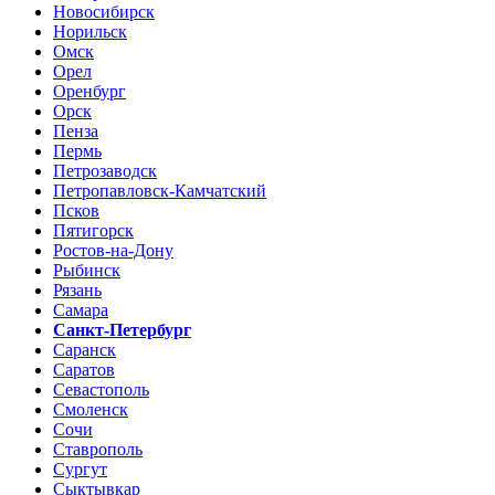
Новосибирск
Норильск
Омск
Орел
Оренбург
Орск
Пенза
Пермь
Петрозаводск
Петропавловск-Камчатский
Псков
Пятигорск
Ростов-на-Дону
Рыбинск
Рязань
Самара
Санкт-Петербург
Саранск
Саратов
Севастополь
Смоленск
Сочи
Ставрополь
Сургут
Сыктывкар