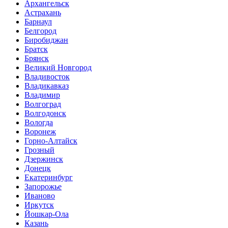
Архангельск
Астрахань
Барнаул
Белгород
Биробиджан
Братск
Брянск
Великий Новгород
Владивосток
Владикавказ
Владимир
Волгоград
Волгодонск
Вологда
Воронеж
Горно-Алтайск
Грозный
Дзержинск
Донецк
Екатеринбург
Запорожье
Иваново
Иркутск
Йошкар-Ола
Казань