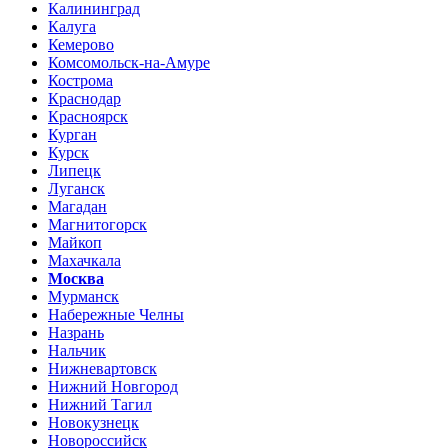
Калининград
Калуга
Кемерово
Комсомольск-на-Амуре
Кострома
Краснодар
Красноярск
Курган
Курск
Липецк
Луганск
Магадан
Магнитогорск
Майкоп
Махачкала
Москва
Мурманск
Набережные Челны
Назрань
Нальчик
Нижневартовск
Нижний Новгород
Нижний Тагил
Новокузнецк
Новороссийск