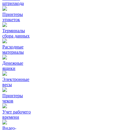
штрихкода
Принтеры
этикеток
Терминалы
сбора данных
Расходные
материалы
Денежные
ящики
Электронные
весы
Принтеры
чеков
Учет рабочего
времени
Видео‑