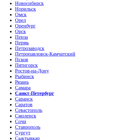
Новосибирск
Норильск
Омск
Орел
Оренбург
Орск
Пенза
Пермь
Петрозаводск
Петропавловск-Камчатский
Псков
Пятигорск
Ростов-на-Дону
Рыбинск
Рязань
Самара
Санкт-Петербург
Саранск
Саратов
Севастополь
Смоленск
Сочи
Ставрополь
Сургут
Сыктывкар