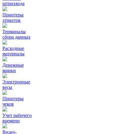
штрихкода
Принтеры
этикеток
Терминалы
сбора данных
Расходные
материалы
Денежные
ящики
Электронные
весы
Принтеры
чеков
Учет рабочего
времени
Видео‑