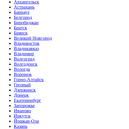
Архангельск
Астрахань
Барнаул
Белгород
Биробиджан
Братск
Брянск
Великий Новгород
Владивосток
Владикавказ
Владимир
Волгоград
Волгодонск
Вологда
Воронеж
Горно-Алтайск
Грозный
Дзержинск
Донецк
Екатеринбург
Запорожье
Иваново
Иркутск
Йошкар-Ола
Казань