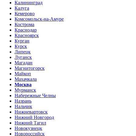
Калининград
Калуга
Кемерово
Комсомольск-на-Амуре
Кострома
Краснодар
Красноярск
Курган
Курск
Липецк
Луганск
Магадан
Магнитогорск
Майкоп
Махачкала
Москва
Мурманск
Набережные Челны
Назрань
Нальчик
Нижневартовск
Нижний Новгород
Нижний Тагил
Новокузнецк
Новороссийск