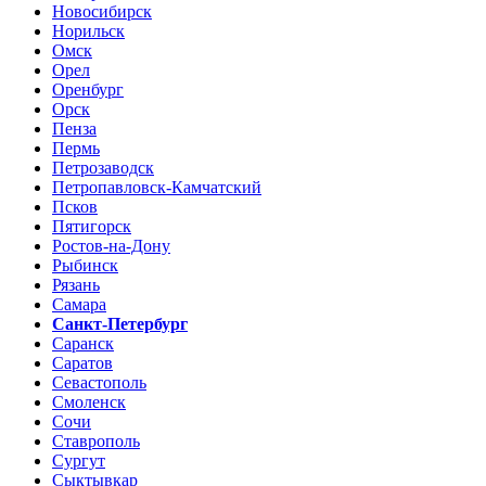
Новосибирск
Норильск
Омск
Орел
Оренбург
Орск
Пенза
Пермь
Петрозаводск
Петропавловск-Камчатский
Псков
Пятигорск
Ростов-на-Дону
Рыбинск
Рязань
Самара
Санкт-Петербург
Саранск
Саратов
Севастополь
Смоленск
Сочи
Ставрополь
Сургут
Сыктывкар