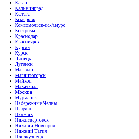
Казань
Калининград
Калуга
Кемерово
Комсомольск-на-Амуре
Кострома
Краснодар
Красноярск
Курган
Курск
Липецк
Луганск
Магадан
Магнитогорск
Майкоп
Махачкала
Москва
Мурманск
Набережные Челны
Назрань
Нальчик
Нижневартовск
Нижний Новгород
Нижний Тагил
Новокузнецк