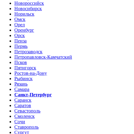
Новороссийск
Новосибирск
Норильск
Омск
Орел
Оренбург
Орск
Пенза
Пермь
Петрозаводск
Петропавловск-Камчатский
Псков
Пятигорск
Ростов-на-Дону
Рыбинск
Рязань
Самара
Санкт-Петербург
Саранск
Саратов
Севастополь
Смоленск
Сочи
Ставрополь
Сургут