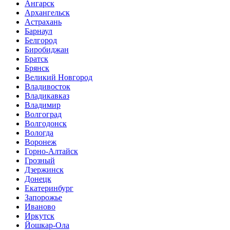
Ангарск
Архангельск
Астрахань
Барнаул
Белгород
Биробиджан
Братск
Брянск
Великий Новгород
Владивосток
Владикавказ
Владимир
Волгоград
Волгодонск
Вологда
Воронеж
Горно-Алтайск
Грозный
Дзержинск
Донецк
Екатеринбург
Запорожье
Иваново
Иркутск
Йошкар-Ола