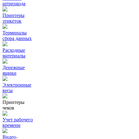
штрихкода
Принтеры
этикеток
Терминалы
сбора данных
Расходные
материалы
Денежные
ящики
Электронные
весы
Принтеры
чеков
Учет рабочего
времени
Видео‑