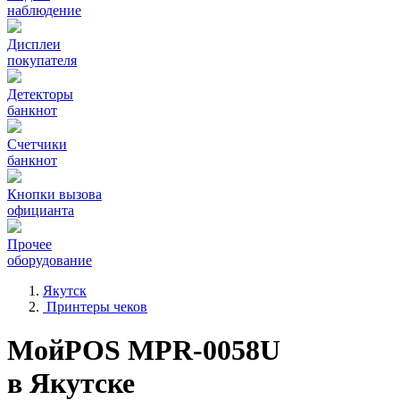
наблюдение
Дисплеи
покупателя
Детекторы
банкнот
Счетчики
банкнот
Кнопки вызова
официанта
Прочее
оборудование
Якутск
Принтеры чеков
МойPOS MPR-0058U
в Якутске