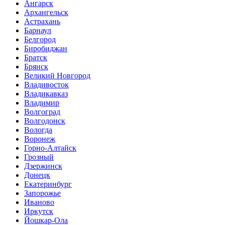
Ангарск
Архангельск
Астрахань
Барнаул
Белгород
Биробиджан
Братск
Брянск
Великий Новгород
Владивосток
Владикавказ
Владимир
Волгоград
Волгодонск
Вологда
Воронеж
Горно-Алтайск
Грозный
Дзержинск
Донецк
Екатеринбург
Запорожье
Иваново
Иркутск
Йошкар-Ола