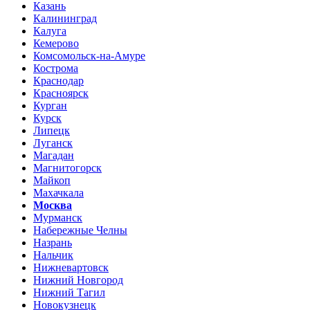
Казань
Калининград
Калуга
Кемерово
Комсомольск-на-Амуре
Кострома
Краснодар
Красноярск
Курган
Курск
Липецк
Луганск
Магадан
Магнитогорск
Майкоп
Махачкала
Москва
Мурманск
Набережные Челны
Назрань
Нальчик
Нижневартовск
Нижний Новгород
Нижний Тагил
Новокузнецк