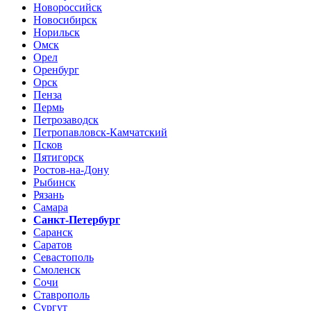
Новороссийск
Новосибирск
Норильск
Омск
Орел
Оренбург
Орск
Пенза
Пермь
Петрозаводск
Петропавловск-Камчатский
Псков
Пятигорск
Ростов-на-Дону
Рыбинск
Рязань
Самара
Санкт-Петербург
Саранск
Саратов
Севастополь
Смоленск
Сочи
Ставрополь
Сургут