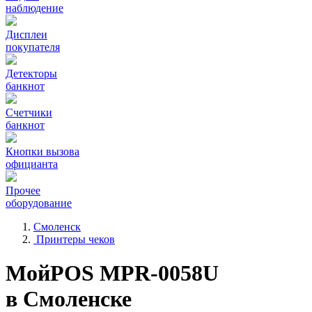
наблюдение
Дисплеи
покупателя
Детекторы
банкнот
Счетчики
банкнот
Кнопки вызова
официанта
Прочее
оборудование
Смоленск
Принтеры чеков
МойPOS MPR-0058U
в Смоленске