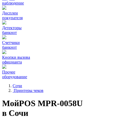
наблюдение
Дисплеи
покупателя
Детекторы
банкнот
Счетчики
банкнот
Кнопки вызова
официанта
Прочее
оборудование
Сочи
Принтеры чеков
МойPOS MPR-0058U
в Сочи