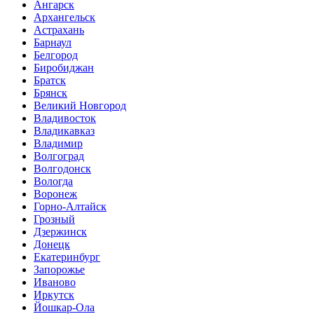
Ангарск
Архангельск
Астрахань
Барнаул
Белгород
Биробиджан
Братск
Брянск
Великий Новгород
Владивосток
Владикавказ
Владимир
Волгоград
Волгодонск
Вологда
Воронеж
Горно-Алтайск
Грозный
Дзержинск
Донецк
Екатеринбург
Запорожье
Иваново
Иркутск
Йошкар-Ола