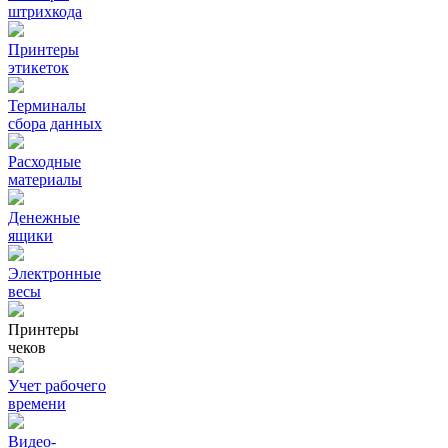
штрихкода
Принтеры
этикеток
Терминалы
сбора данных
Расходные
материалы
Денежные
ящики
Электронные
весы
Принтеры
чеков
Учет рабочего
времени
Видео‑