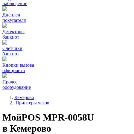
наблюдение
Дисплеи
покупателя
Детекторы
банкнот
Счетчики
банкнот
Кнопки вызова
официанта
Прочее
оборудование
Кемерово
Принтеры чеков
МойPOS MPR-0058U
в Кемерово