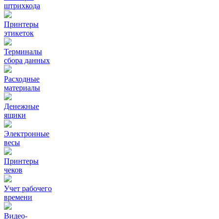
штрихкода
Принтеры
этикеток
Терминалы
сбора данных
Расходные
материалы
Денежные
ящики
Электронные
весы
Принтеры
чеков
Учет рабочего
времени
Видео‑