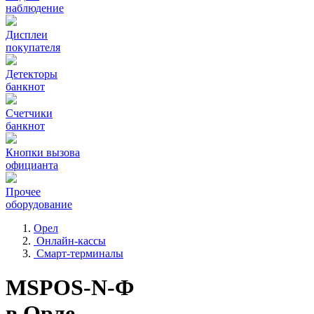
наблюдение
Дисплеи
покупателя
Детекторы
банкнот
Счетчики
банкнот
Кнопки вызова
официанта
Прочее
оборудование
Орел
Онлайн-кассы
Смарт-терминалы
MSPOS-N-Ф
в Орле