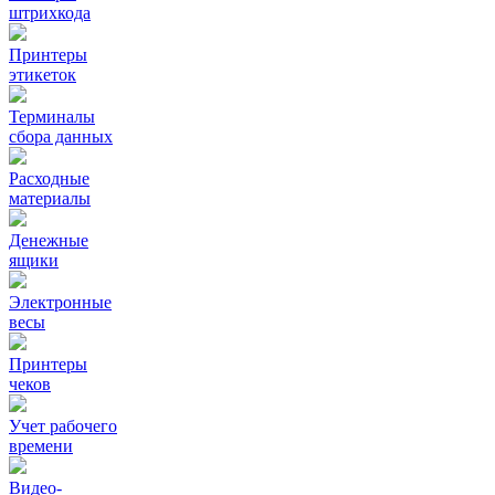
штрихкода
Принтеры
этикеток
Терминалы
сбора данных
Расходные
материалы
Денежные
ящики
Электронные
весы
Принтеры
чеков
Учет рабочего
времени
Видео‑