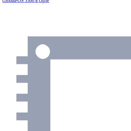
GlobalPOS 3300
в Орле