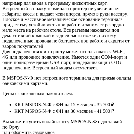
например для ввода в программу дисконтных карт.
Встроенный в ножку терминала принтер не увеличивает
габариты кассы и выдает чеки вперед, прямо в руки кассиру.
Плоское и массивное металлическое основание терминала
придает ему устойчивость при работе и занимает рекордно
мало места на рабочем столе. Все разъемы находятся под
декоративной крышкой в задней части ножки, поэтому
подключенные провода не болтаются при работе и скрыты от
взоров покупателей.
Для подключения к интернету может использоваться Wi-Fi,
4G или проводное подключение. Имеется один COM-порт и
один полноразмерный USB-порт, поддерживающий OTG-
подключение. Встроенный модем отсутствует.
В MSPOS-N-Ф нет встроенного терминала для приема оплаты
банковскими картами.
Цены с фискальным накопителем:
ККТ MSPOS-N-Ф с ФН на 15 месяцев - 35 700 ₽
ККТ MSPOS-N-Ф с ФН на 36 месяцев - 41 500 ₽
Вы можете купить онлайн‑кассу MSPOS-N-Ф с доставкой
по Орлу
или оформить самовывоз.