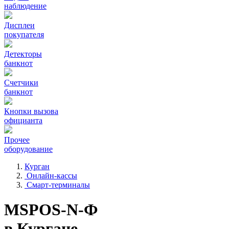
наблюдение
Дисплеи
покупателя
Детекторы
банкнот
Счетчики
банкнот
Кнопки вызова
официанта
Прочее
оборудование
Курган
Онлайн-кассы
Смарт-терминалы
MSPOS-N-Ф
в Кургане