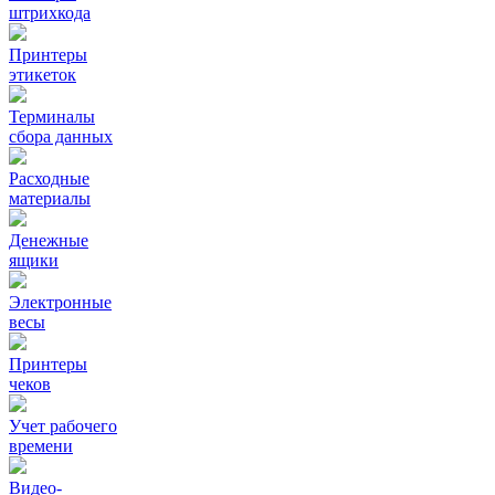
штрихкода
Принтеры
этикеток
Терминалы
сбора данных
Расходные
материалы
Денежные
ящики
Электронные
весы
Принтеры
чеков
Учет рабочего
времени
Видео‑