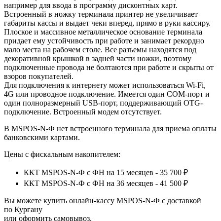
например для ввода в программу дисконтных карт.
Встроенный в ножку терминала принтер не увеличивает
габариты кассы и выдает чеки вперед, прямо в руки кассиру.
Плоское и массивное металлическое основание терминала
придает ему устойчивость при работе и занимает рекордно
мало места на рабочем столе. Все разъемы находятся под
декоративной крышкой в задней части ножки, поэтому
подключенные провода не болтаются при работе и скрыты от
взоров покупателей.
Для подключения к интернету может использоваться Wi-Fi,
4G или проводное подключение. Имеется один COM-порт и
один полноразмерный USB-порт, поддерживающий OTG-
подключение. Встроенный модем отсутствует.
В MSPOS-N-Ф нет встроенного терминала для приема оплаты
банковскими картами.
Цены с фискальным накопителем:
ККТ MSPOS-N-Ф с ФН на 15 месяцев - 35 700 ₽
ККТ MSPOS-N-Ф с ФН на 36 месяцев - 41 500 ₽
Вы можете купить онлайн‑кассу MSPOS-N-Ф с доставкой
по Кургану
или оформить самовывоз.