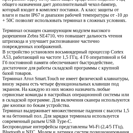
общего назначения дает дополнительный чехол-бампер,
который входит в комплект поставки. А класс защиты от
влаги и пыли IP67 и диапазон рабочей температуры от -10 до
+ 50С позволят использовать терминал в сложных условиях.
Терминал оснащен сканирующим модулем высокого
разрешения Zebra SE4710, что повышает дальность чтения
штрихкода и улучшает распознавание частично
поврежденных изображений.
В устройство установлен восьмиядерный процессор Cortex
A53, работающий на частоте 1,5 ГГц. 4 Гб оперативной и 64
Гб постоянной памяти обеспечивают быстродействие,
достаточное для работы складской программы с крупной
базой товаров.
Терминал Атол Smart.Touch не имеет физической клавиатуры,
внизу экрана есть четыре функциональных клавиши под
экраном. На каждую из них можно назначить любые
сервисные команды в настройках операционной системы или
в складской программе. Для включения сканера используются
две кнопки по бокам устройства.
Терминал выдерживает множественные падения с высоты 1,5
м на бетонный пол. Для зарядки терминала используется
современный разъем USB Type-C.
Беспроводные интерфейсы представлены Wi-Fi (2,4/5 ГГц),
Bluetooth и NFC. Модем и датчики систем позиционирования