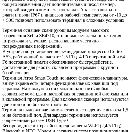
общего назначения дает дополнительный чехол-бампер,
который входит в комплект поставки. А класс защиты от
влаги и пыли IP67 и диапазон рабочей температуры от -10 до
+ 50С позволят использовать терминал в сложных условиях.
Терминал оснащен сканирующим модулем высокого
разрешения Zebra SE4710, что повышает дальность чтения
штрихкода и улучшает распознавание частично
поврежденных изображений.
В устройство установлен восьмиядерный процессор Cortex
A53, работающий на частоте 1,5 ГГц. 4 Гб оперативной и 64
Гб постоянной памяти обеспечивают быстродействие,
достаточное для работы складской программы с крупной
базой товаров.
Терминал Атол Smart.Touch не имеет физической клавиатуры,
внизу экрана есть четыре функциональных клавиши под
экраном. На каждую из них можно назначить любые
сервисные команды в настройках операционной системы или
в складской программе. Для включения сканера используются
две кнопки по бокам устройства.
Терминал выдерживает множественные падения с высоты 1,5
м на бетонный пол. Для зарядки терминала используется
современный разъем USB Type-C.
Беспроводные интерфейсы представлены Wi-Fi (2,4/5 ГГц),
Bluetooth и NFC. Модем и датчики систем позиционирования