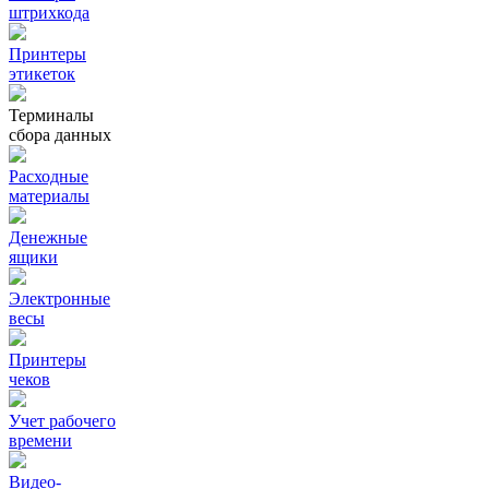
штрихкода
Принтеры
этикеток
Терминалы
сбора данных
Расходные
материалы
Денежные
ящики
Электронные
весы
Принтеры
чеков
Учет рабочего
времени
Видео‑