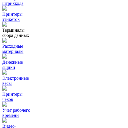
штрихкода
Принтеры
этикеток
Терминалы
сбора данных
Расходные
материалы
Денежные
ящики
Электронные
весы
Принтеры
чеков
Учет рабочего
времени
Видео‑