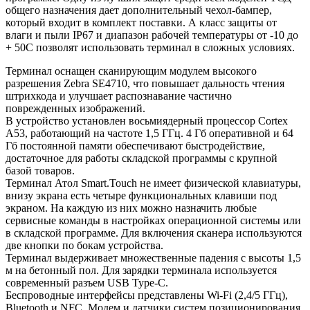
общего назначения дает дополнительный чехол-бампер,
который входит в комплект поставки. А класс защиты от
влаги и пыли IP67 и диапазон рабочей температуры от -10 до
+ 50С позволят использовать терминал в сложных условиях.
Терминал оснащен сканирующим модулем высокого
разрешения Zebra SE4710, что повышает дальность чтения
штрихкода и улучшает распознавание частично
поврежденных изображений.
В устройство установлен восьмиядерный процессор Cortex
A53, работающий на частоте 1,5 ГГц. 4 Гб оперативной и 64
Гб постоянной памяти обеспечивают быстродействие,
достаточное для работы складской программы с крупной
базой товаров.
Терминал Атол Smart.Touch не имеет физической клавиатуры,
внизу экрана есть четыре функциональных клавиши под
экраном. На каждую из них можно назначить любые
сервисные команды в настройках операционной системы или
в складской программе. Для включения сканера используются
две кнопки по бокам устройства.
Терминал выдерживает множественные падения с высоты 1,5
м на бетонный пол. Для зарядки терминала используется
современный разъем USB Type-C.
Беспроводные интерфейсы представлены Wi-Fi (2,4/5 ГГц),
Bluetooth и NFC. Модем и датчики систем позиционирования