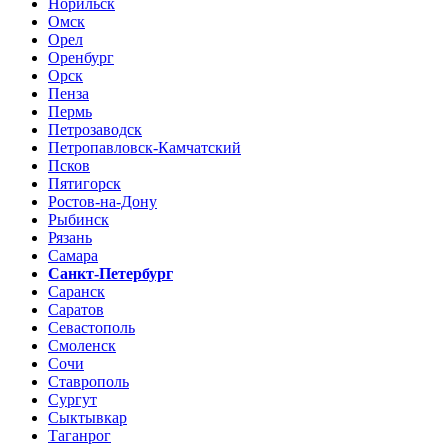
Норильск
Омск
Орел
Оренбург
Орск
Пенза
Пермь
Петрозаводск
Петропавловск-Камчатский
Псков
Пятигорск
Ростов-на-Дону
Рыбинск
Рязань
Самара
Санкт-Петербург
Саранск
Саратов
Севастополь
Смоленск
Сочи
Ставрополь
Сургут
Сыктывкар
Таганрог