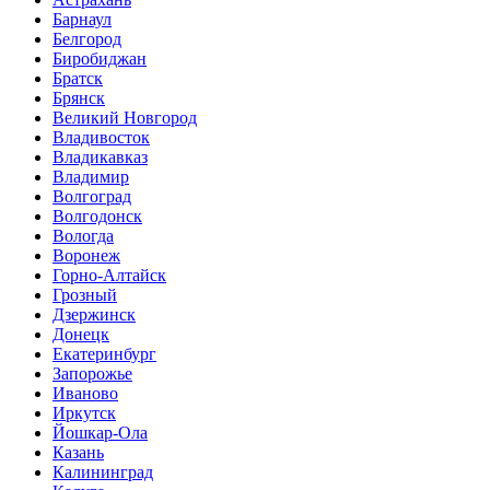
Барнаул
Белгород
Биробиджан
Братск
Брянск
Великий Новгород
Владивосток
Владикавказ
Владимир
Волгоград
Волгодонск
Вологда
Воронеж
Горно-Алтайск
Грозный
Дзержинск
Донецк
Екатеринбург
Запорожье
Иваново
Иркутск
Йошкар-Ола
Казань
Калининград