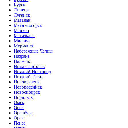
Курск
Липецк
Луганск
Магадан
Магнитогорск
Майкоп
Махачкала
Москва
Мурманск
Набережные Челны
Назрань
Нальчик
Нижневартовск
Нижний Новгород
Нижний Тагил
Новокузнецк
Новороссийск
Новосибирск
Норильск
Омск
Орел
Оренбург
Орск
Пенза