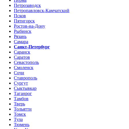
Пермь
Петрозаводск
Петропавловск-Камчатский
Псков
Пятигорск
Ростов-на-Дону
Рыбинск
Рязань
Самара
Санкт-Петербург
Саранск
Саратов
Севастополь
Смоленск
Сочи
Ставрополь
Сургут
Сыктывкар
Таганрог
Тамбов
Тверь
Тольятти
Томск
Тула
Тюмень