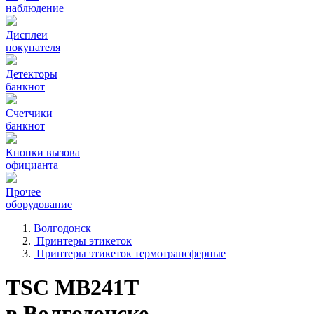
наблюдение
Дисплеи
покупателя
Детекторы
банкнот
Счетчики
банкнот
Кнопки вызова
официанта
Прочее
оборудование
Волгодонск
Принтеры этикеток
Принтеры этикеток термотрансферные
TSC MB241T
в Волгодонске