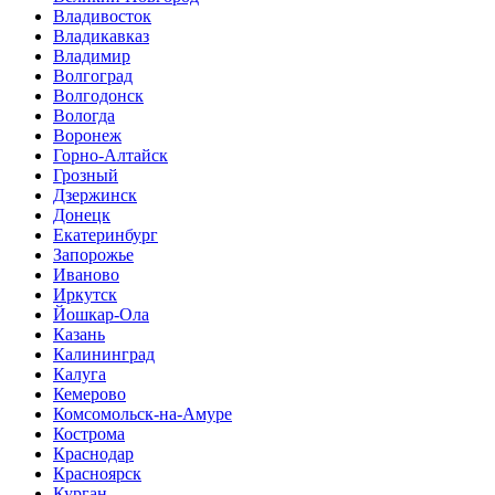
Владивосток
Владикавказ
Владимир
Волгоград
Волгодонск
Вологда
Воронеж
Горно-Алтайск
Грозный
Дзержинск
Донецк
Екатеринбург
Запорожье
Иваново
Иркутск
Йошкар-Ола
Казань
Калининград
Калуга
Кемерово
Комсомольск-на-Амуре
Кострома
Краснодар
Красноярск
Курган