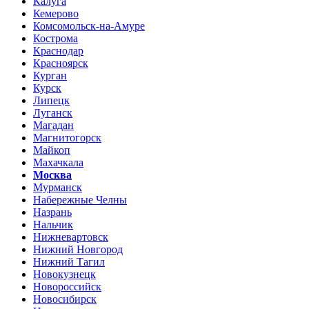
Калуга
Кемерово
Комсомольск-на-Амуре
Кострома
Краснодар
Красноярск
Курган
Курск
Липецк
Луганск
Магадан
Магнитогорск
Майкоп
Махачкала
Москва
Мурманск
Набережные Челны
Назрань
Нальчик
Нижневартовск
Нижний Новгород
Нижний Тагил
Новокузнецк
Новороссийск
Новосибирск