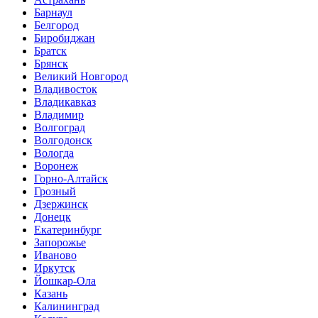
Барнаул
Белгород
Биробиджан
Братск
Брянск
Великий Новгород
Владивосток
Владикавказ
Владимир
Волгоград
Волгодонск
Вологда
Воронеж
Горно-Алтайск
Грозный
Дзержинск
Донецк
Екатеринбург
Запорожье
Иваново
Иркутск
Йошкар-Ола
Казань
Калининград