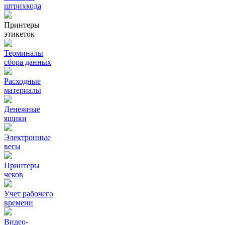
штрихкода
Принтеры
этикеток
Терминалы
сбора данных
Расходные
материалы
Денежные
ящики
Электронные
весы
Принтеры
чеков
Учет рабочего
времени
Видео‑