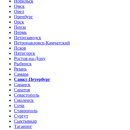
Норильск
Омск
Орел
Оренбург
Орск
Пенза
Пермь
Петрозаводск
Петропавловск-Камчатский
Псков
Пятигорск
Ростов-на-Дону
Рыбинск
Рязань
Самара
Санкт-Петербург
Саранск
Саратов
Севастополь
Смоленск
Сочи
Ставрополь
Сургут
Сыктывкар
Таганрог