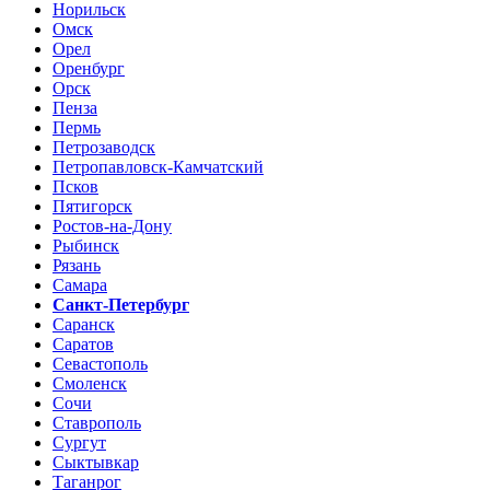
Норильск
Омск
Орел
Оренбург
Орск
Пенза
Пермь
Петрозаводск
Петропавловск-Камчатский
Псков
Пятигорск
Ростов-на-Дону
Рыбинск
Рязань
Самара
Санкт-Петербург
Саранск
Саратов
Севастополь
Смоленск
Сочи
Ставрополь
Сургут
Сыктывкар
Таганрог