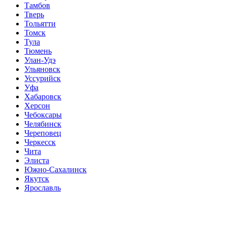
Тамбов
Тверь
Тольятти
Томск
Тула
Тюмень
Улан-Удэ
Ульяновск
Уссурийск
Уфа
Хабаровск
Херсон
Чебоксары
Челябинск
Череповец
Черкесск
Чита
Элиста
Южно-Сахалинск
Якутск
Ярославль