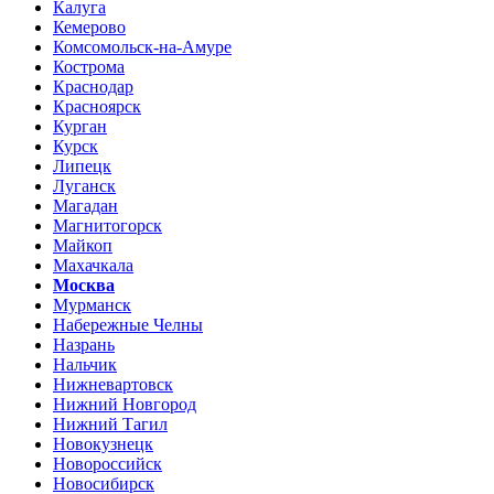
Калуга
Кемерово
Комсомольск-на-Амуре
Кострома
Краснодар
Красноярск
Курган
Курск
Липецк
Луганск
Магадан
Магнитогорск
Майкоп
Махачкала
Москва
Мурманск
Набережные Челны
Назрань
Нальчик
Нижневартовск
Нижний Новгород
Нижний Тагил
Новокузнецк
Новороссийск
Новосибирск