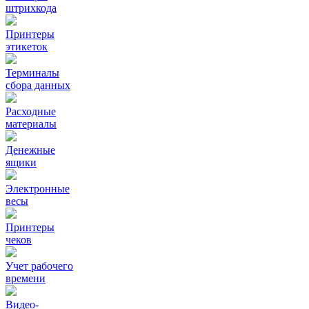
штрихкода
Принтеры
этикеток
Терминалы
сбора данных
Расходные
материалы
Денежные
ящики
Электронные
весы
Принтеры
чеков
Учет рабочего
времени
Видео‑