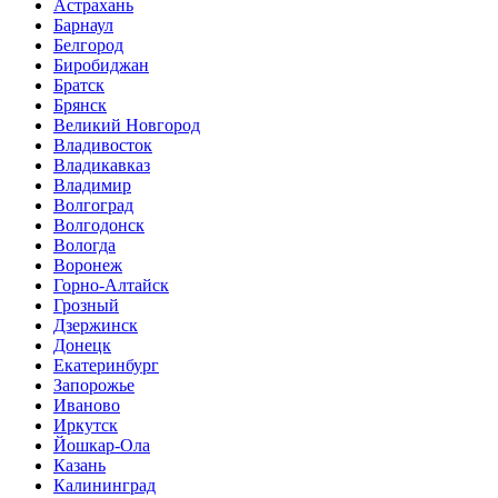
Астрахань
Барнаул
Белгород
Биробиджан
Братск
Брянск
Великий Новгород
Владивосток
Владикавказ
Владимир
Волгоград
Волгодонск
Вологда
Воронеж
Горно-Алтайск
Грозный
Дзержинск
Донецк
Екатеринбург
Запорожье
Иваново
Иркутск
Йошкар-Ола
Казань
Калининград