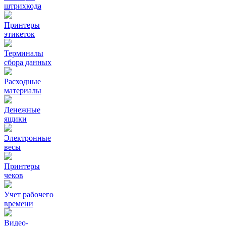
штрихкода
Принтеры
этикеток
Терминалы
сбора данных
Расходные
материалы
Денежные
ящики
Электронные
весы
Принтеры
чеков
Учет рабочего
времени
Видео‑