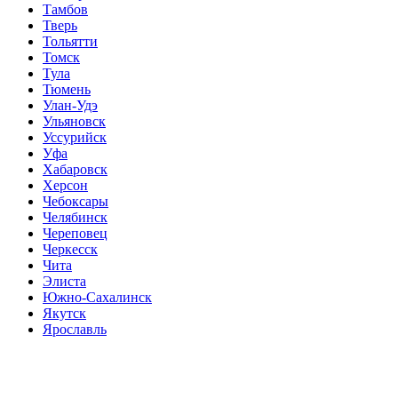
Тамбов
Тверь
Тольятти
Томск
Тула
Тюмень
Улан-Удэ
Ульяновск
Уссурийск
Уфа
Хабаровск
Херсон
Чебоксары
Челябинск
Череповец
Черкесск
Чита
Элиста
Южно-Сахалинск
Якутск
Ярославль