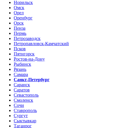
Норильск
Омск
Орел
Оренбург
Орск
Пенза
Пермь
Петрозаводск
Петропавловск-Камчатский
Псков
Пятигорск
Ростов-на-Дону
Рыбинск
Рязань
Самара
Санкт-Петербург
Саранск
Саратов
Севастополь
Смоленск
Сочи
Ставрополь
Сургут
Сыктывкар
Таганрог