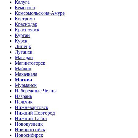
Калуга
Кемерово
Комсомольск-на-Амуре
Кострома
Краснодар
Красноярск
Курган
Курск
Липецк
Луганск
Магадан
Магнитогорск
Майкоп
Махачкала
Москва
Мурманск
Набережные Челны
Назрань
Нальчик
Нижневартовск
Нижний Новгород
Нижний Тагил
Новокузнецк
Новороссийск
Новосибирск