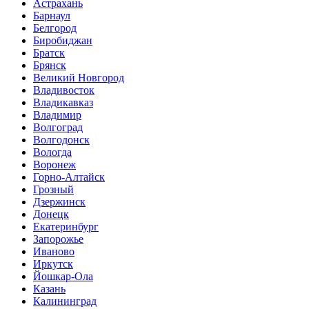
Астрахань
Барнаул
Белгород
Биробиджан
Братск
Брянск
Великий Новгород
Владивосток
Владикавказ
Владимир
Волгоград
Волгодонск
Вологда
Воронеж
Горно-Алтайск
Грозный
Дзержинск
Донецк
Екатеринбург
Запорожье
Иваново
Иркутск
Йошкар-Ола
Казань
Калининград