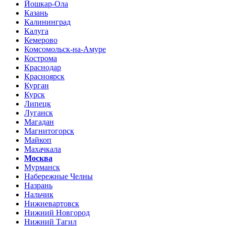
Йошкар-Ола
Казань
Калининград
Калуга
Кемерово
Комсомольск-на-Амуре
Кострома
Краснодар
Красноярск
Курган
Курск
Липецк
Луганск
Магадан
Магнитогорск
Майкоп
Махачкала
Москва
Мурманск
Набережные Челны
Назрань
Нальчик
Нижневартовск
Нижний Новгород
Нижний Тагил