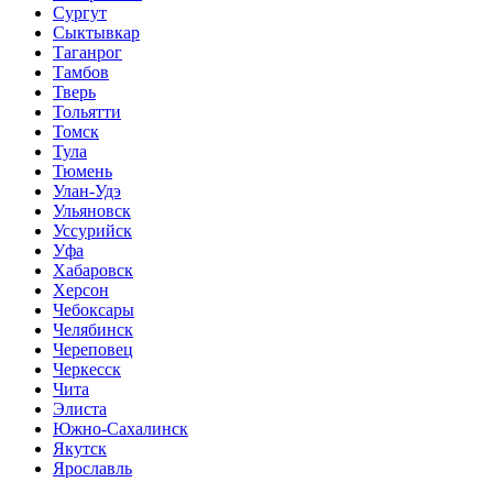
Сургут
Сыктывкар
Таганрог
Тамбов
Тверь
Тольятти
Томск
Тула
Тюмень
Улан-Удэ
Ульяновск
Уссурийск
Уфа
Хабаровск
Херсон
Чебоксары
Челябинск
Череповец
Черкесск
Чита
Элиста
Южно-Сахалинск
Якутск
Ярославль