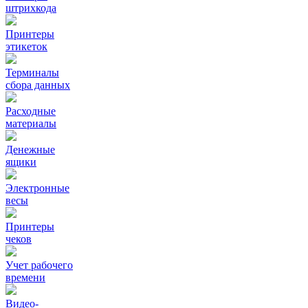
штрихкода
Принтеры
этикеток
Терминалы
сбора данных
Расходные
материалы
Денежные
ящики
Электронные
весы
Принтеры
чеков
Учет рабочего
времени
Видео‑