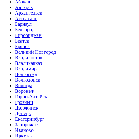
Абакан
Ангарск
Архангельск
Астрахань
Барнаул
Белгород
Биробиджан
Братск
Брянск
Великий Новгород
Владивосток
Владикавказ
Владимир
Волгоград
Волгодонск
Вологда
Воронеж
Горно-Алтайск
Грозный
Дзержинск
Донецк
Екатеринбург
Запорожье
Иваново
Иркутск