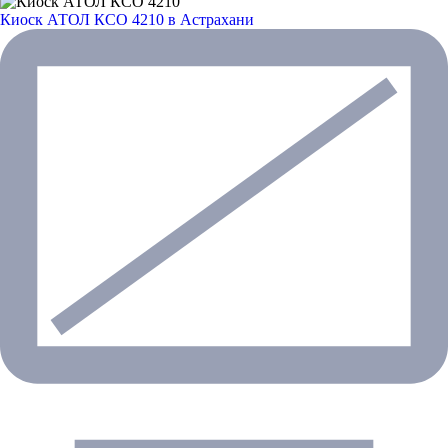
Киоск АТОЛ КСО 4210
в Астрахани