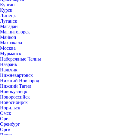
Курган
Курск
Липецк
Луганск
Магадан
Магнитогорск
Майкоп
Махачкала
Москва
Мурманск
Набережные Челны
Назрань
Нальчик
Нижневартовск
Нижний Новгород
Нижний Тагил
Новокузнецк
Новороссийск
Новосибирск
Норильск
Омск
Орел
Оренбург
Орск
Пенза