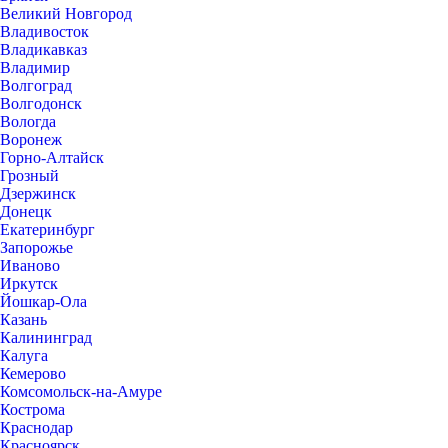
Великий Новгород
Владивосток
Владикавказ
Владимир
Волгоград
Волгодонск
Вологда
Воронеж
Горно-Алтайск
Грозный
Дзержинск
Донецк
Екатеринбург
Запорожье
Иваново
Иркутск
Йошкар-Ола
Казань
Калининград
Калуга
Кемерово
Комсомольск-на-Амуре
Кострома
Краснодар
Красноярск