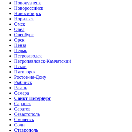
Новокузнецк
Новороссийск
Новосибирск
Норильск
Омск
Орел
Оренбург
Орск
Пенза
Пермь
Петрозаводск
Петропавловск-Камчатский
Псков
Пятигорск
Ростов-на-Дону
Рыбинск
Рязань
Самара
Санкт-Петербург
Саранск
Саратов
Севастополь
Смоленск
Сочи
Ставрополь