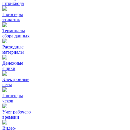
штрихкода
Принтеры
этикеток
Терминалы
сбора данных
Расходные
материалы
Денежные
ящики
Электронные
весы
Принтеры
чеков
Учет рабочего
времени
Видео‑