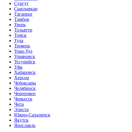
Сургут
Сыктывкар
Таганрог
Тамбов
Тверь
Тольятти
Томск
Тула
Тюмень
Улан-Удэ
Ульяновск
Уссурийск
Уфа
Хабаровск
Херсон
Чебоксары
Челябинск
Череповец
Черкесск
Чита
Элиста
Южно-Сахалинск
Якутск
Ярославль