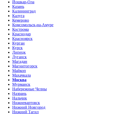
Йошкар-Ола
Казань
Калининград
Калуга
Кемерово
Комсомольск-на-Амуре
Кострома
Краснодар
Красноярск
Курган
Курск
Липецк
Луганск
Магадан
Магнитогорск
Майкоп
Махачкала
Москва
Мурманск
Набережные Челны
Назрань
Нальчик
Нижневартовск
Нижний Новгород
Нижний Тагил