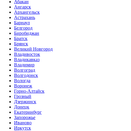
Абакан
Ангарск
Архангельск
Астрахань
Барнаул
Белгород
Биробиджан
Братск
Брянск
Великий Новгород
Владивосток
Владикавказ
Владимир
Волгоград
Волгодонск
Вологда
Воронеж
Горно-Алтайск
Грозный
Дзержинск
Донецк
Екатеринбург
Запорожье
Иваново
Иркутск