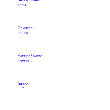
весы
Принтеры
чеков
Учет рабочего
времени
Видео‑
наблюдение
Выберите свой город

Абакан
Ангарск