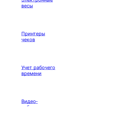
весы
Принтеры
чеков
Учет рабочего
времени
Видео‑
наблюдение
Выберите свой город

Абакан
Ангарск