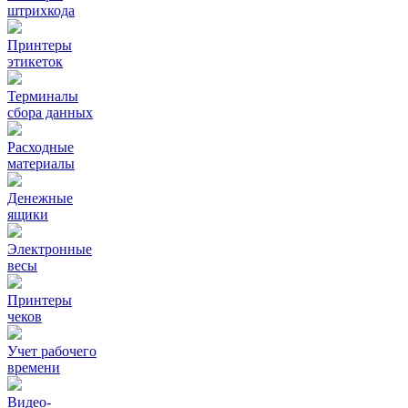
штрихкода
Принтеры
этикеток
Терминалы
сбора данных
Расходные
материалы
Денежные
ящики
Электронные
весы
Принтеры
чеков
Учет рабочего
времени
Видео‑