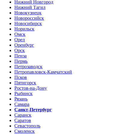
Нижний Новгород
Нижний Тагил
Новокузнецк
Новороссийск
Новосибирск
Норильск
Омск
Орел
Оренбург
Орск
Пенза
Пермь
Петрозаводск
Петропавловск-Камчатский
Псков
Пятигорск
Ростов-на-Дону
Рыбинск
Рязань
Самара
Санкт-Петербург
Саранск
Саратов
Севастополь
Смоленск