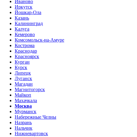
Иваново
Иркутск
Йошкар-Ола
Казань
Калининград
Калуга
Кемерово
Комсомольск-на-Амуре
Кострома
Краснодар
Красноярск
Курган
Курск
Липецк
Луганск
Магадан
Магнитогорск
Майкоп
Махачкала
Москва
Мурманск
Набережные Челны
Назрань
Нальчик
Нижневартовск