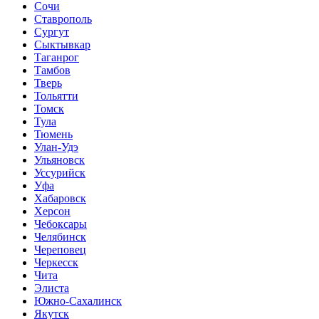
Сочи
Ставрополь
Сургут
Сыктывкар
Таганрог
Тамбов
Тверь
Тольятти
Томск
Тула
Тюмень
Улан-Удэ
Ульяновск
Уссурийск
Уфа
Хабаровск
Херсон
Чебоксары
Челябинск
Череповец
Черкесск
Чита
Элиста
Южно-Сахалинск
Якутск