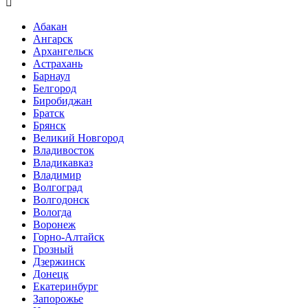

Абакан
Ангарск
Архангельск
Астрахань
Барнаул
Белгород
Биробиджан
Братск
Брянск
Великий Новгород
Владивосток
Владикавказ
Владимир
Волгоград
Волгодонск
Вологда
Воронеж
Горно-Алтайск
Грозный
Дзержинск
Донецк
Екатеринбург
Запорожье