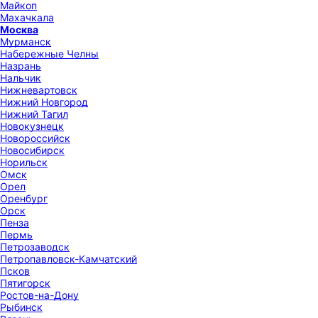
Майкоп
Махачкала
Москва
Мурманск
Набережные Челны
Назрань
Нальчик
Нижневартовск
Нижний Новгород
Нижний Тагил
Новокузнецк
Новороссийск
Новосибирск
Норильск
Омск
Орел
Оренбург
Орск
Пенза
Пермь
Петрозаводск
Петропавловск-Камчатский
Псков
Пятигорск
Ростов-на-Дону
Рыбинск