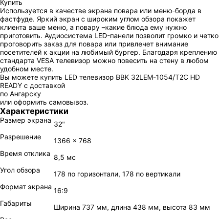
Купить
Используется в качестве экрана повара или меню-борда в
фастфуде. Яркий экран с широким углом обзора покажет
клиента ваше меню, а повару –какие блюда ему нужно
приготовить. Аудиосистема LED-панели позволит громко и четко
проговорить заказ для повара или привлечет внимание
посетителей к акции на любимый бургер. Благодаря креплению
стандарта VESA телевизор можно повесить на стену в любом
удобном месте.
Вы можете купить LED телевизор BBK 32LEM-1054/T2C HD
READY с доставкой
по Ангарску
или оформить самовывоз.
Характеристики
Размер экрана
32"
Разрешение
1366 x 768
Время отклика
8,5 мс
Угол обзора
178 по горизонтали, 178 по вертикали
Формат экрана
16:9
Габариты
Ширина 737 мм, длина 438 мм, высота 83 мм