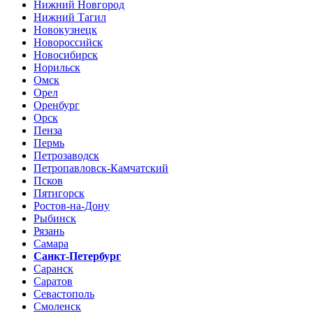
Нижний Новгород
Нижний Тагил
Новокузнецк
Новороссийск
Новосибирск
Норильск
Омск
Орел
Оренбург
Орск
Пенза
Пермь
Петрозаводск
Петропавловск-Камчатский
Псков
Пятигорск
Ростов-на-Дону
Рыбинск
Рязань
Самара
Санкт-Петербург
Саранск
Саратов
Севастополь
Смоленск