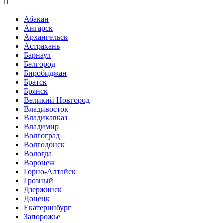

Абакан
Ангарск
Архангельск
Астрахань
Барнаул
Белгород
Биробиджан
Братск
Брянск
Великий Новгород
Владивосток
Владикавказ
Владимир
Волгоград
Волгодонск
Вологда
Воронеж
Горно-Алтайск
Грозный
Дзержинск
Донецк
Екатеринбург
Запорожье