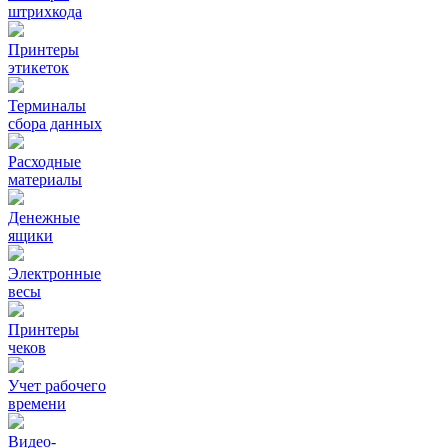
штрихкода
Принтеры
этикеток
Терминалы
сбора данных
Расходные
материалы
Денежные
ящики
Электронные
весы
Принтеры
чеков
Учет рабочего
времени
Видео‑