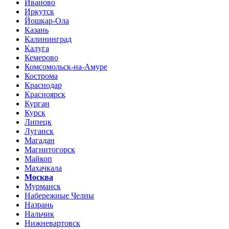
Иваново
Иркутск
Йошкар-Ола
Казань
Калининград
Калуга
Кемерово
Комсомольск-на-Амуре
Кострома
Краснодар
Красноярск
Курган
Курск
Липецк
Луганск
Магадан
Магнитогорск
Майкоп
Махачкала
Москва
Мурманск
Набережные Челны
Назрань
Нальчик
Нижневартовск