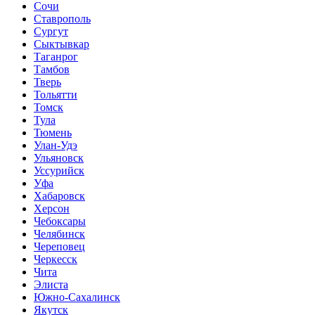
Сочи
Ставрополь
Сургут
Сыктывкар
Таганрог
Тамбов
Тверь
Тольятти
Томск
Тула
Тюмень
Улан-Удэ
Ульяновск
Уссурийск
Уфа
Хабаровск
Херсон
Чебоксары
Челябинск
Череповец
Черкесск
Чита
Элиста
Южно-Сахалинск
Якутск