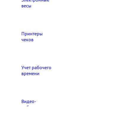
весы
Принтеры
чеков
Учет рабочего
времени
Видео‑
наблюдение
Выберите свой город

Абакан
Ангарск