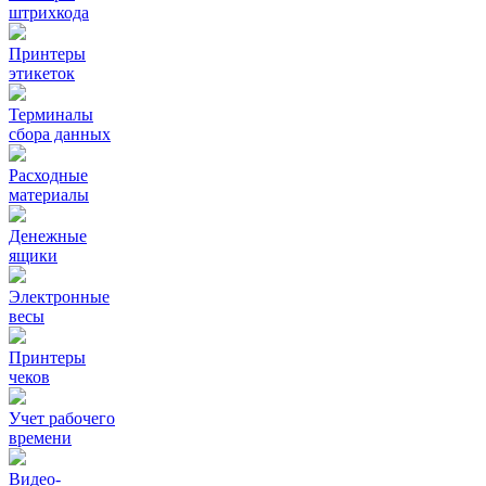
штрихкода
Принтеры
этикеток
Терминалы
сбора данных
Расходные
материалы
Денежные
ящики
Электронные
весы
Принтеры
чеков
Учет рабочего
времени
Видео‑