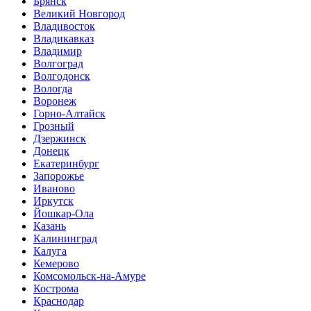
Брянск
Великий Новгород
Владивосток
Владикавказ
Владимир
Волгоград
Волгодонск
Вологда
Воронеж
Горно-Алтайск
Грозный
Дзержинск
Донецк
Екатеринбург
Запорожье
Иваново
Иркутск
Йошкар-Ола
Казань
Калининград
Калуга
Кемерово
Комсомольск-на-Амуре
Кострома
Краснодар