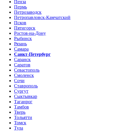
Пенза
Пермь
Петрозаводск
Петропавловск-Камчатский
Псков
Пятигорск
Ростов-на-Дону
Рыбинск
Рязань
Самара
Санкт-Петербург
Саранск
Саратов
Севастополь
Смоленск
Сочи
Ставрополь
Сургут
Сыктывкар
Таганрог
Тамбов
Тверь
Тольятти
Томск
Тула