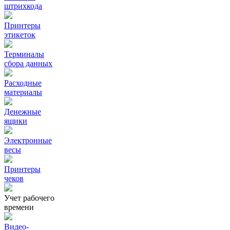
штрихкода
Принтеры
этикеток
Терминалы
сбора данных
Расходные
материалы
Денежные
ящики
Электронные
весы
Принтеры
чеков
Учет рабочего
времени
Видео‑