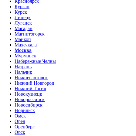
Красноярск
Курган
Курск
Липецк
Луганск
Магадан
Магнитогорск
Майкоп
Махачкала
Москва
Мурманск
Набережные Челны
Назрань
Нальчик
Нижневартовск
Нижний Новгород
Нижний Тагил
Новокузнецк
Новороссийск
Новосибирск
Норильск
Омск
Орел
Оренбург
Орск