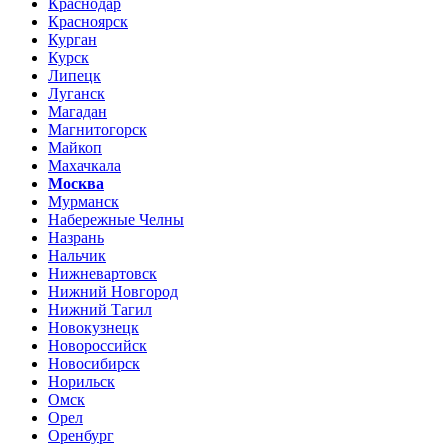
Краснодар
Красноярск
Курган
Курск
Липецк
Луганск
Магадан
Магнитогорск
Майкоп
Махачкала
Москва
Мурманск
Набережные Челны
Назрань
Нальчик
Нижневартовск
Нижний Новгород
Нижний Тагил
Новокузнецк
Новороссийск
Новосибирск
Норильск
Омск
Орел
Оренбург