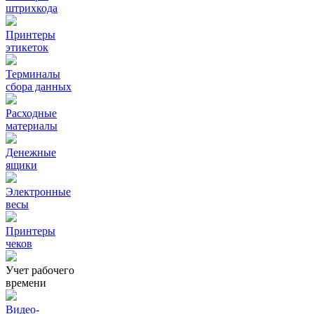
штрихкода
Принтеры
этикеток
Терминалы
сбора данных
Расходные
материалы
Денежные
ящики
Электронные
весы
Принтеры
чеков
Учет рабочего
времени
Видео‑