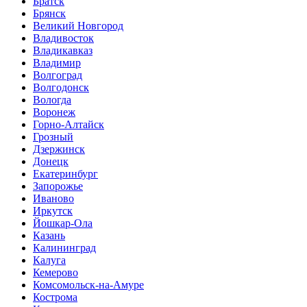
Братск
Брянск
Великий Новгород
Владивосток
Владикавказ
Владимир
Волгоград
Волгодонск
Вологда
Воронеж
Горно-Алтайск
Грозный
Дзержинск
Донецк
Екатеринбург
Запорожье
Иваново
Иркутск
Йошкар-Ола
Казань
Калининград
Калуга
Кемерово
Комсомольск-на-Амуре
Кострома