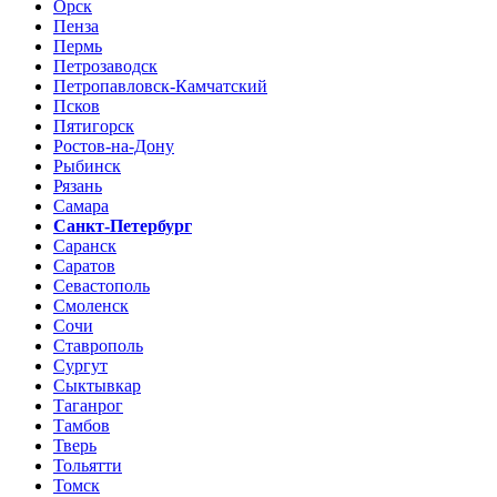
Орск
Пенза
Пермь
Петрозаводск
Петропавловск-Камчатский
Псков
Пятигорск
Ростов-на-Дону
Рыбинск
Рязань
Самара
Санкт-Петербург
Саранск
Саратов
Севастополь
Смоленск
Сочи
Ставрополь
Сургут
Сыктывкар
Таганрог
Тамбов
Тверь
Тольятти
Томск